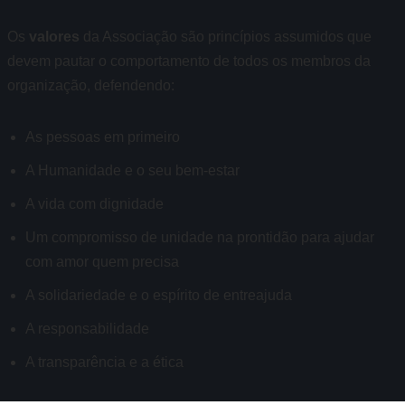
Os
valores
da Associação são princípios assumidos que
devem pautar o comportamento de todos os membros da
organização, defendendo:
As pessoas em primeiro
A Humanidade e o seu bem-estar
A vida com dignidade
Um compromisso de unidade na prontidão para ajudar
com amor quem precisa
A solidariedade e o espírito de entreajuda
A responsabilidade
A transparência e a ética