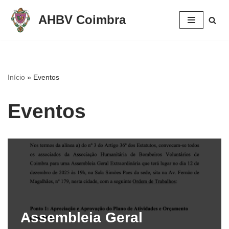
AHBV Coimbra
Avançar
para
o
conteúdo
Início
»
Eventos
Eventos
Assembleia Geral