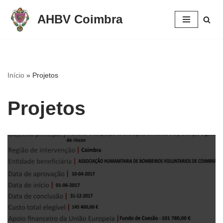
AHBV Coimbra
Avançar
para
o
conteúdo
Início
»
Projetos
Projetos