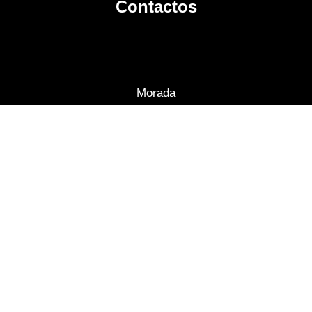
Contactos
Morada
Avenida Fernão de Magalhães, 179, Coimbra
s
Telefone Central
+351 239 822 323
E-mail Secretaria