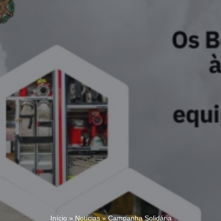
Início
»
Notícias
»
Campanha Solidária