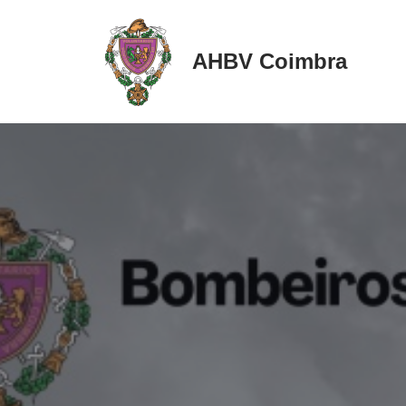
Avançar
AHBV Coimbra
para
o
conteúdo